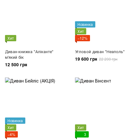
Новинка
Хит
Хит
−12%
Диван-книжка "Аліканте"
Угловой диван "Неаполь"
м'який бік
19 600 грн
22 200 грн
12 500 грн
Новинка
Хит
Хит
−4%
3