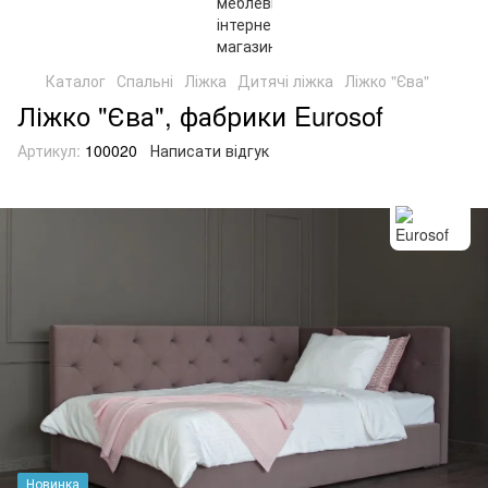
Каталог
Спальні
Ліжка
Дитячі ліжка
Ліжко "Єва"
Ліжко "Єва", фабрики Eurosof
Артикул:
100020
Написати відгук
Новинка