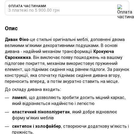
ОПЛАТА ЧАСТИНАМИ
3 платежі по 5 900.00 грн
Опис
Диван Фіно
-це стильні оригінальні меблі, доповнені двома
великими м'якими декоративними подушками. В основі
дивана - надійний механізм трансформації
Крокуюча
Єврокнижка
. Він виключає появу пошкоджень на вашому
підлогове покриття, механізм використовує пружинний
елемент, що піднімає сидіння над рівнем підлоги. За рахунок
конструкції, яка спочатку піднімає сидіння дивана вгору,
переносить вперед, а потім акуратно ставить на місце.
До складу дивана входить:
ламелі
, що дозволяють зробити досить міцний каркас,
який відрізняється надійністю і легкістю
еластичний пінополіуретан
, який добре відновлює
форму м'яких меблів
синтепон і холофайбер
, створюючи додаткову м'якість і
пружність.