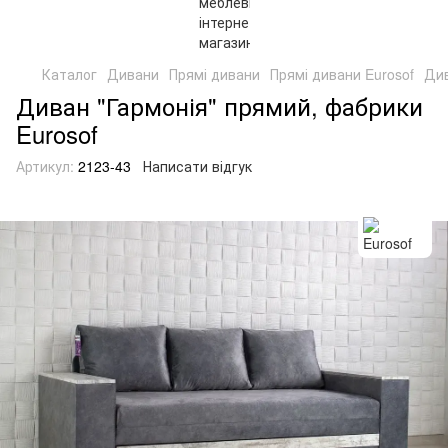
Каталог
Дивани
Прямі дивани
Прямі дивани Eurosof
Див
Диван "Гармонія" прямий, фабрики
Eurosof
Артикул:
2123-43
Написати відгук