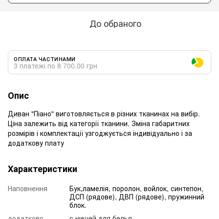
До обраного
ОПЛАТА ЧАСТИНАМИ
3 платежі по 8 700.00 грн
Опис
Диван "Піано" виготовляється в різних тканинах на вибір.
Ціна залежить від категорії тканини. Зміна габаритних
розмірів і комплектації узгоджується індивідуально і за
додаткову плату
Характеристики
Наповнення
Бук,ламелія, поролон, войлок, синтепон,
ДСП (рядове), ДВП (рядове), пружинний
блок.
додатково
с нишей для белья