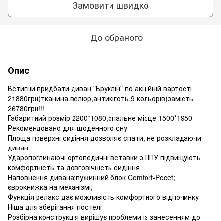
Замовити швидко
До обраного
Опис
Встигни придбати диван "Бруклін" по акційній вартості
21880грн(тканина велюр,антикіготь,9 кольорів)замість
26780грн!!!
Габаритний розмір 2200*1080,спальне місце 1500*1950
Рекомендовано для щоденного сну
Площа поверхні сидіння дозволяє спати, не розкладаючи
диван
Ударопоглинаючі ортопедичні вставки з ППУ підвищують
комфортність та довговічність сидіння
Наповнення дивана:пужинний блок Comfort-Pocet;
єврокнижка на механізмі,
Функція релакс дає можливість комфортного відпочинку
Ніша для зберігання постелі
Розбірна конструкція вирішує проблеми із занесенням до