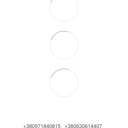
+380971840815
+380630614407