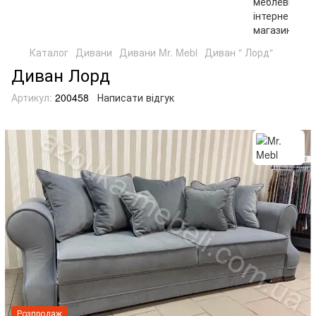
Каталог
Дивани
Дивани Mr. Mebl
Диван " Лорд"
Диван Лорд
Артикул:
200458
Написати відгук
Розпродаж