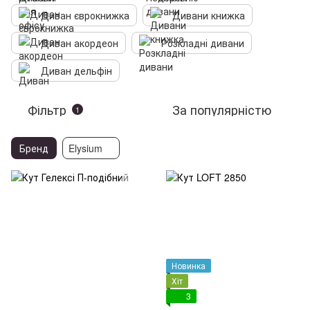
Диван єврокнижка
Дивани книжка
Диван акордеон
Розкладні дивани
Диван дельфін
Фільтр
За популярністю
1
Бренд
Elysium
Новинка
Хіт
3