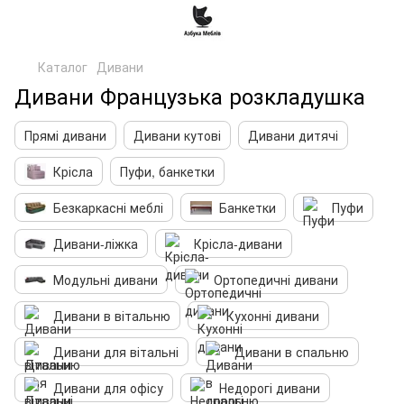
Каталог
Дивани
Дивани Французька розкладушка
Прямі дивани
Дивани кутові
Дивани дитячі
Крісла
Пуфи, банкетки
Безкаркасні меблі
Банкетки
Пуфи
Дивани-ліжка
Крісла-дивани
Модульні дивани
Ортопедичні дивани
Дивани в вітальню
Кухонні дивани
Дивани для вітальні
Дивани в спальню
Дивани для офісу
Недорогі дивани