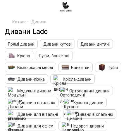
Каталог
Дивани
Дивани Lado
Прямі дивани
Дивани кутові
Дивани дитячі
Крісла
Пуфи, банкетки
Безкаркасні меблі
Банкетки
Пуфи
Дивани-ліжка
Крісла-дивани
Модульні дивани
Ортопедичні дивани
Дивани в вітальню
Кухонні дивани
Дивани для вітальні
Дивани в спальню
Дивани для офісу
Недорогі дивани