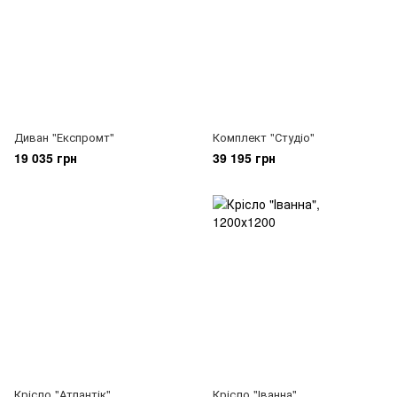
Диван "Експромт"
Комплект "Студіо"
19 035 грн
39 195 грн
Крісло "Атлантік"
Крісло "Іванна"