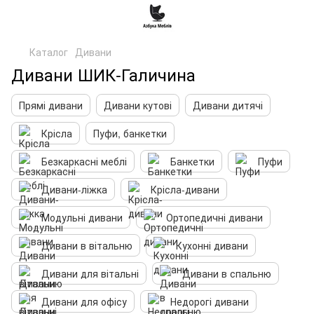
Каталог
Дивани
Дивани ШИК-Галичина
Прямі дивани
Дивани кутові
Дивани дитячі
Крісла
Пуфи, банкетки
Безкаркасні меблі
Банкетки
Пуфи
Дивани-ліжка
Крісла-дивани
Модульні дивани
Ортопедичні дивани
Дивани в вітальню
Кухонні дивани
Дивани для вітальні
Дивани в спальню
Дивани для офісу
Недорогі дивани