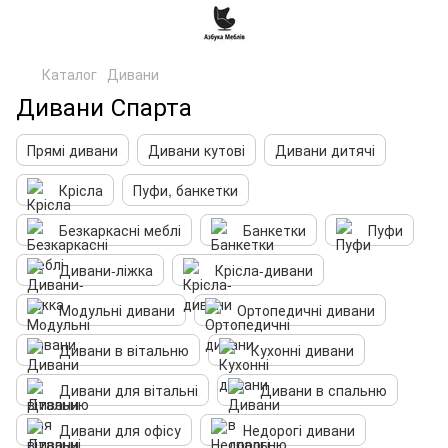
Каталог
Дивани
Дивани Спарта
Прямі дивани
Дивани кутові
Дивани дитячі
Крісла
Пуфи, банкетки
Безкаркасні меблі
Банкетки
Пуфи
Дивани-ліжка
Крісла-дивани
Модульні дивани
Ортопедичні дивани
Дивани в вітальню
Кухонні дивани
Дивани для вітальні
Дивани в спальню
Дивани для офісу
Недорогі дивани