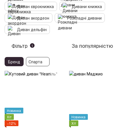
Диван єврокнижка
Дивани книжка
Диван акордеон
Розкладні дивани
Диван дельфін
Фільтр
За популярністю
1
Бренд
Спарта
Новинка
Хіт
Новинка
−12%
Хіт