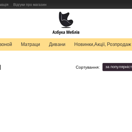
мація
Відгуки про магазин
авку товарів
зоной
Матраци
Дивани
Новинки,Акції, Розпродаж
и
за популярніс
Сортування: