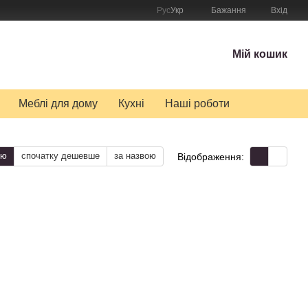
Рус
Укр
Бажання
Вхід
Мій кошик
Меблі для дому
Кухні
Наші роботи
тю
спочатку дешевше
за назвою
Відображення: