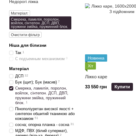
Недорогі ліжка
Матеріал:
Смерека, ламелія, поролон,
войлок, сінтепон. ДСП, ДВП,
пружини змійка, пружинний блок.
Очистити фільтр
Ніша для білизни
Так
1
Новинка
С подъемным механизмом
0
Хіт
Матеріал
ДСП
32
Ліжко каре
Бук (щит); Бук (масив)
7
33 550 грн
Купити
Смерека, ламелія, поролон,
войлок, сінтепон. ДСП, ДВП,
пружини змійка, пружинний
блок.
1
Пінополіуретан високої якості +
синтепон обшитий тканиною або
кожзамом
51
сосна; опорна планка - сосна
31
МДФ, ПВХ (білий супермат),
дерево (вільха, береза)
2