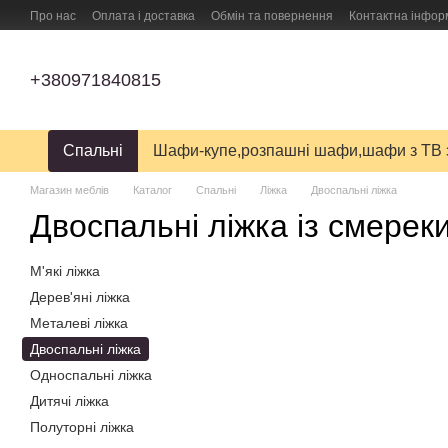
Перейти до основного контенту
Про нас
Оплата і доставка
Обмін та повернення
Контактна інфор
ПУБЛІЧНИЙ ДОГОВІР (ОФЕРТА) на замовлення, купівлю-продаж і дост
+380971840815
Спальні
Шафи-купе,розпашні шафи,шафи з ТВ 
Магазин меблів
Каталог
Спальні
Ліжка
Двоспальні ліжка
Двоспальні ліжка із смерек
М'які ліжка
Дерев'яні ліжка
Металеві ліжка
Двоспальні ліжка
Односпальні ліжка
Дитячі ліжка
Полуторні ліжка