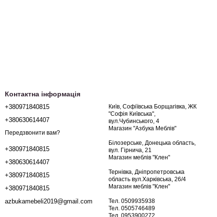
Контактна інформація
+380971840815
Київ, Софіївська Борщагівка, ЖК
"Софія Київська",
+380630614407
вул.Чубинського, 4
Магазин "Азбука Меблів"
Передзвонити вам?
Білозерське, Донецька область,
+380971840815
вул. Гірнича, 21
Магазин меблів "Клен"
+380630614407
Тернівка, Дніпропетровська
+380971840815
область вул.Харківська, 26/4
Магазин меблів "Клен"
+380971840815
Тел. 0509935938
azbukamebeli2019@gmail.com
Тел. 0505746489
Тел. 0953900272