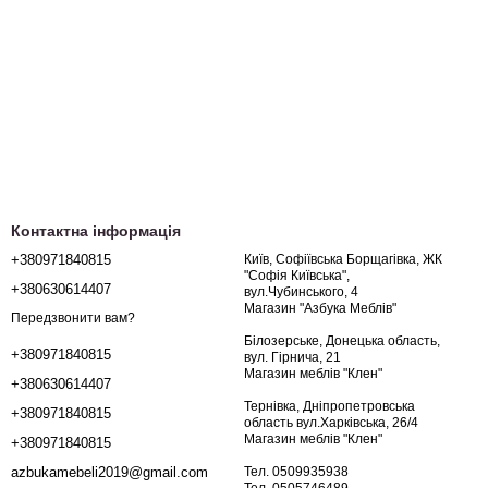
Контактна інформація
+380971840815
Київ, Софіївська Борщагівка, ЖК
"Софія Київська",
+380630614407
вул.Чубинського, 4
Магазин "Азбука Меблів"
Передзвонити вам?
Білозерське, Донецька область,
+380971840815
вул. Гірнича, 21
Магазин меблів "Клен"
+380630614407
Тернівка, Дніпропетровська
+380971840815
область вул.Харківська, 26/4
Магазин меблів "Клен"
+380971840815
Тел. 0509935938
azbukamebeli2019@gmail.com