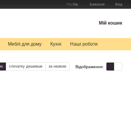
Рус
Укр
Бажання
Вхід
Мій кошик
Меблі для дому
Кухні
Наші роботи
тю
спочатку дешевше
за назвою
Відображення: