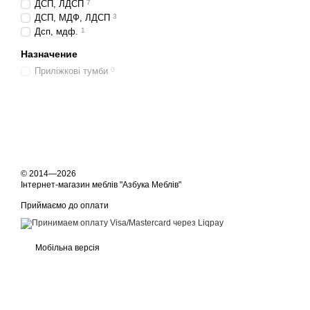
ДСП, ЛДСП
7
ДСП, МДФ, ЛДСП
3
Дсп, мдф.
1
Назначение
Приліжкові тумби
0
© 2014—2026
Інтернет-магазин меблів "Азбука Меблів"
Приймаємо до оплати
Мобільна версія