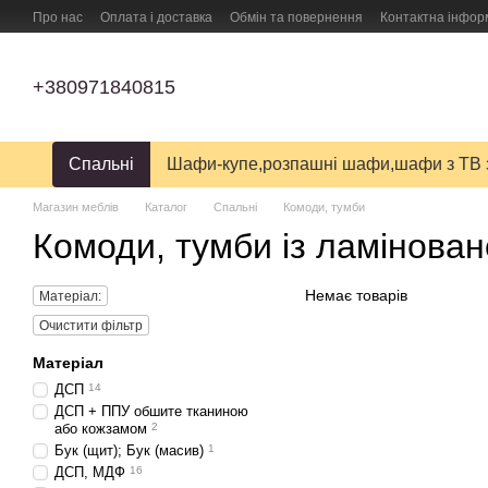
Перейти до основного контенту
Про нас
Оплата і доставка
Обмін та повернення
Контактна інфор
ПУБЛІЧНИЙ ДОГОВІР (ОФЕРТА) на замовлення, купівлю-продаж і дост
+380971840815
Спальні
Шафи-купе,розпашні шафи,шафи з ТВ 
Магазин меблів
Каталог
Спальні
Комоди, тумби
Комоди, тумби із ламінова
Немає товарів
Матеріал:
Очистити фільтр
Матеріал
ДСП
14
ДСП + ППУ обшите тканиною
або кожзамом
2
Бук (щит); Бук (масив)
1
ДСП, МДФ
16