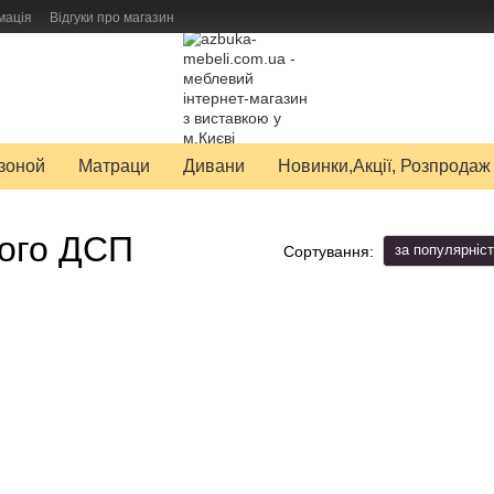
мація
Відгуки про магазин
авку товарів
зоной
Матраци
Дивани
Новинки,Акції, Розпродаж
ного ДСП
за популярніс
Сортування: