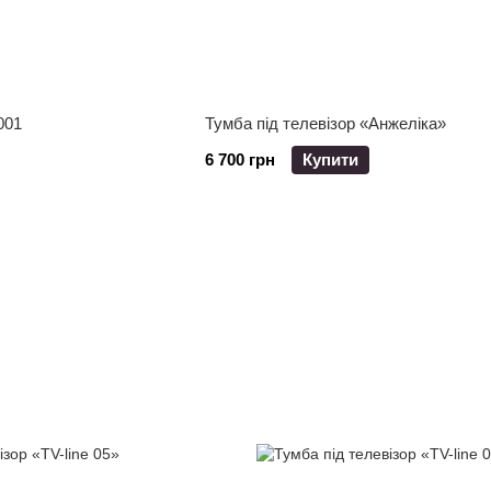
001
Тумба під телевізор «Анжеліка»
6 700 грн
Купити