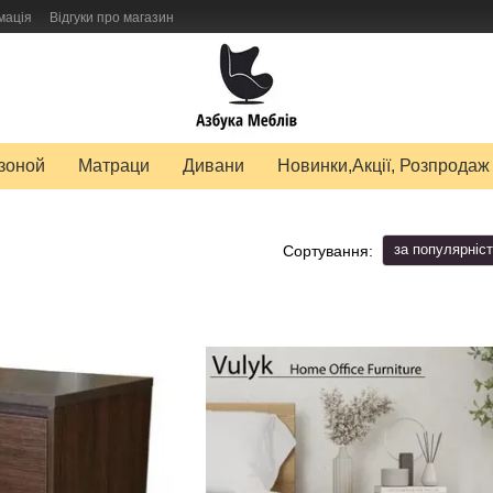
мація
Відгуки про магазин
авку товарів
зоной
Матраци
Дивани
Новинки,Акції, Розпродаж
за популярніс
Сортування: