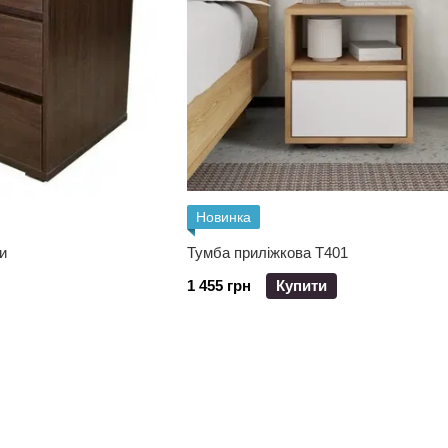
Новинка
и
Тумба приліжкова Т401
1 455 грн
Купити