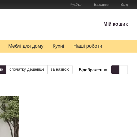
Рус
Укр
Бажання
Вхід
Мій кошик
Меблі для дому
Кухні
Наші роботи
тю
спочатку дешевше
за назвою
Відображення: