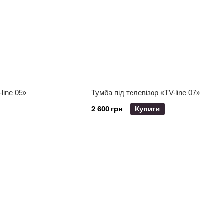
line 05»
Тумба під телевізор «TV-line 07»
2 600 грн
Купити