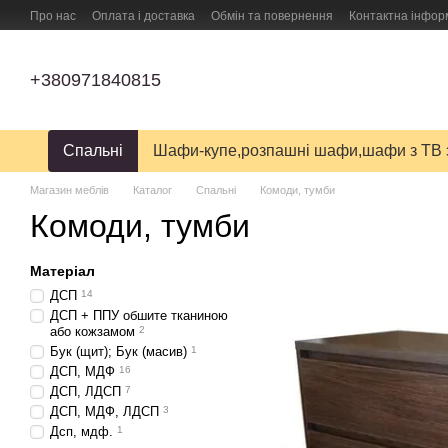
Перейти до основного контенту
Про нас
Оплата і доставка
Обмін та повернення
Контактна інфор
ПУБЛІЧНИЙ ДОГОВІР (ОФЕРТА) на замовлення, купівлю-продаж і дост
+380971840815
Спальні
Шафи-купе,розпашні шафи,шафи з ТВ 
Магазин меблів
Каталог
Спальні
Комоди, тумби
Комоди, тумби
Матеріал
ДСП
14
ДСП + ППУ обшите тканиною
або кожзамом
2
Бук (щит); Бук (масив)
1
ДСП, МДФ
16
ДСП, ЛДСП
7
ДСП, МДФ, ЛДСП
3
Дсп, мдф.
1