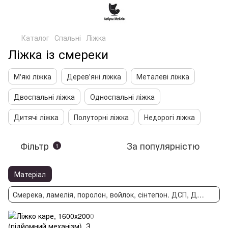
Каталог
Спальні
Ліжка
Ліжка із смереки
М'які ліжка
Дерев'яні ліжка
Металеві ліжка
Двоспальні ліжка
Односпальні ліжка
Дитячі ліжка
Полуторні ліжка
Недорогі ліжка
Фільтр
За популярністю
1
Матеріал
Смерека, ламелія, поролон, войлок, сінтепон. ДСП, ДВП, пружини змійка, пружинний блок.