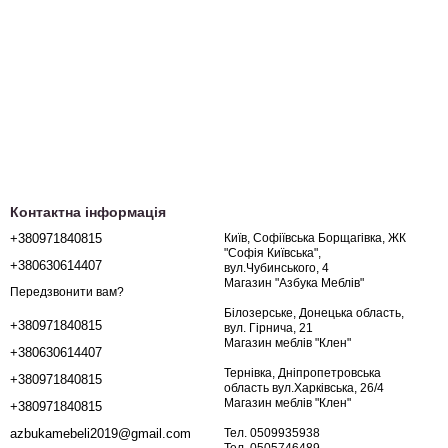
Контактна інформація
+380971840815
Київ, Софіївська Борщагівка, ЖК
"Софія Київська",
+380630614407
вул.Чубинського, 4
Магазин "Азбука Меблів"
Передзвонити вам?
Білозерське, Донецька область,
+380971840815
вул. Гірнича, 21
Магазин меблів "Клен"
+380630614407
Тернівка, Дніпропетровська
+380971840815
область вул.Харківська, 26/4
Магазин меблів "Клен"
+380971840815
Тел. 0509935938
azbukamebeli2019@gmail.com