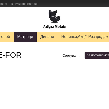
мація
Відгуки про магазин
авку товарів
зоной
Матраци
Дивани
Новинки,Акції, Розпродаж
E-FOR
за популярніс
Сортування: