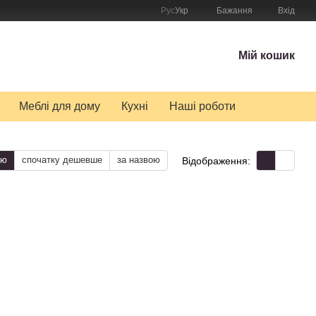
Рус
Укр
Бажання
Вхід
Мій кошик
Меблі для дому
Кухні
Наші роботи
тю
спочатку дешевше
за назвою
Відображення: