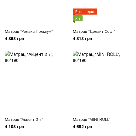
Розпродаж
Хіт
Матрац “Релакс Преміум”
Матрац “Делайт Софт”
4 863 грн
4 818 грн
Матрац “Акцент 2 +”
Матрац “MINI ROLL”
4 108 грн
4 692 грн