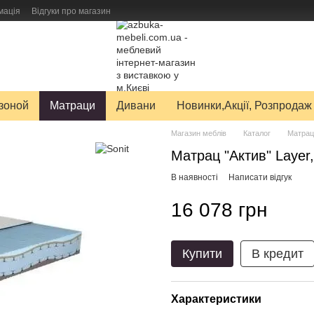
мація
Відгуки про магазин
авку товарів
зоной
Матраци
Дивани
Новинки,Акції, Розпродаж
Магазин меблів
Каталог
Матрац
Матрац "Актив" Layer
В наявності
Написати відгук
16 078 грн
Купити
В кредит
Характеристики