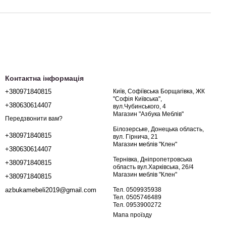
Контактна інформація
+380971840815
Київ, Софіївська Борщагівка, ЖК
"Софія Київська",
+380630614407
вул.Чубинського, 4
Магазин "Азбука Меблів"
Передзвонити вам?
Білозерське, Донецька область,
+380971840815
вул. Гірнича, 21
Магазин меблів "Клен"
+380630614407
Тернівка, Дніпропетровська
+380971840815
область вул.Харківська, 26/4
Магазин меблів "Клен"
+380971840815
Тел. 0509935938
azbukamebeli2019@gmail.com
Тел. 0505746489
Тел. 0953900272
Мапа проїзду