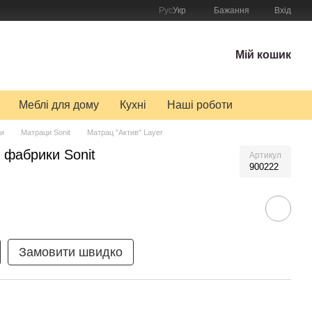
Рус
Укр
Бажання
Вхід
Мій кошик
Меблі для дому
Кухні
Наші роботи
и
Матраци Sonit
Матрац "Актив" Layer
, фабрики Sonit
Артикул
900222
Замовити швидко