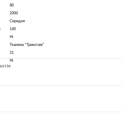
80
2000
Середня
)
140
Ні
Тканина "Трикотаж"
21
Ні
антія