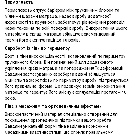
Термоповсть
Термоповсть слугує бар’єром між пружинним блоком та
м’якими шарами матраца, надає виробу додаткової
жорсткості та пружності, забезпечує рівномірний розподіл
навантаження по всій поверхні виробу. Використання цього
матеріалу в складі матраца збільшує рекомендований
термін його експлуатації до 10 років.
Євроборт із піни по периметру
Борт із піни високої щільності, встановлений по периметру
пружинного блока. Він призначений для додаткового
укріплення країв матраца та попередження їх деформації.
Завдяки застосуванню євроборта вдвічі збільшується
міцність та жорсткість по периметру виробу, підтримується
його правильна форма. Це подовжує термін використання
матраца та гарантує його якісну експлуатацію протягом 10
років.
Піна з масажним та ортопедичним ефектами
Високоеластичний матеріал спеціально створений для
покращення ортопедичної підтримки вашого хребта.
Завдяки унікальній формі піна наділена корисними
масажними властивостями, що сприяє правильному