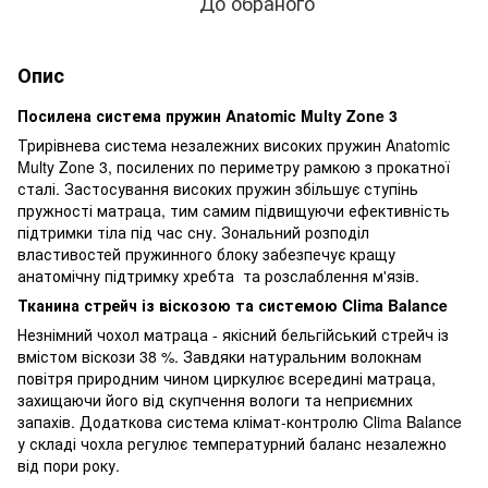
До обраного
Опис
Посилена система пружин Anatomic Multy Zone 3
Трирівнева система незалежних високих пружин Anatomic
Multy Zone 3, посилених по периметру рамкою з прокатної
сталі. Застосування високих пружин збільшує ступінь
пружності матраца, тим самим підвищуючи ефективність
підтримки тіла під час сну. Зональний розподіл
властивостей пружинного блоку забезпечує кращу
анатомічну підтримку хребта та розслаблення м'язів.
Тканина стрейч із віскозою та системою Clima Balance
Незнімний чохол матраца - якісний бельгійський стрейч із
вмістом віскози 38 %. Завдяки натуральним волокнам
повітря природним чином циркулює всередині матраца,
захищаючи його від скупчення вологи та неприємних
запахів. Додаткова система клімат-контролю Clima Balance
у складі чохла регулює температурний баланс незалежно
від пори року.