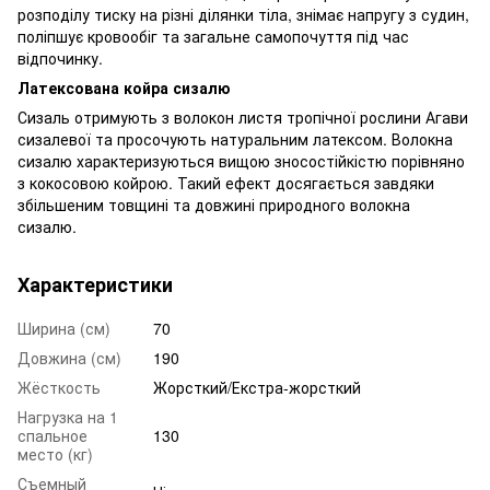
розподілу тиску на різні ділянки тіла, знімає напругу з судин,
поліпшує кровообіг та загальне самопочуття під час
відпочинку.
Латексована койра сизалю
Сизаль отримують з волокон листя тропічної рослини Агави
сизалевої та просочують натуральним латексом. Волокна
сизалю характеризуються вищою зносостійкістю порівняно
з кокосовою койрою. Такий ефект досягається завдяки
збільшеним товщині та довжині природного волокна
сизалю.
Характеристики
Ширина (см)
70
Довжина (см)
190
Жёсткость
Жорсткий/Екстра-жорсткий
Нагрузка на 1
спальное
130
место (кг)
Съемный