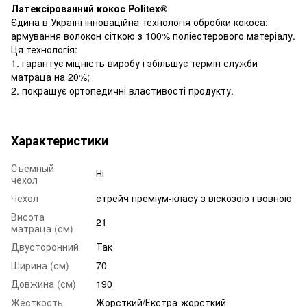
Латексірованний кокос Politex®
Єдина в Україні інноваційна технологія обробки кокоса:
армування волокон сіткою з 100% поліестерового матеріалу.
Ця технологія:
1. гарантує міцність виробу і збільшує термін служби
матраца на 20%;
2. покращує ортопедичні властивості продукту.
Характеристики
Съемный
Ні
чехол
Чехол
стрейч преміум-класу з віскозою і вовною
Висота
21
матраца (см)
Двусторонний
Так
Ширина (см)
70
Довжина (см)
190
Жёсткость
Жорсткий/Екстра-жорсткий