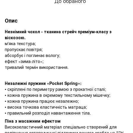
До обраного
Опис
Незнімний чохол - тканина стрейч преміум-класу з
віскозою.
м'яка текстура;
пропускає повітря;
абсорбує і поглинає вологу;
ефект «зима-літо»;
тривалий термін використання.
Незалежні пружини «Pocket Spring»:
• скріплені по периметру рамою з прокатної сталі;
• кожна пружина в окремому текстильному мішечку;
• кожна пружина працює незалежно;
• висока точкова еластичність матраца;
• правильний розподіл навантаження тіла.
Піна з масажним ефектом
Високоеластичний матеріал спеціально створений для
поліпшення ортопедичної підтримки вашого хребта на 27%.