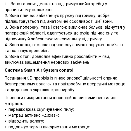
1. Зона голови: делікатно підтримує шийні хребці у
правильному положенні.
2. Зона плечей: забезпечує пружну підтримку, добре
підлаштовується під анатомічні особливості цієї зони.
3. Зона попереку, таза і стегон: виключає больові відчуття у
поперековій області, адаптується до рухів під час сну та
відпочинку й забезпечує максимальну підтримку.
4. Зона колін, гомілок: під час сну знімає напруження м’язів
та поліпшує кровообіг.
5. Зона стоп: дозволяє ефективно розслабити м’язи,
виключає защемлення нервових закінчень.
Система Smart Air System control
Поєднання 3D прорізів із піною високої щільності сприяє
безперервному волого- та повітрообміну всередині матраца
та додатково укріплює краї виробу.
Переваги використання інноваційної системи вентиляції
матраца:
• перешкоджає скупчуванню пилу;
• матрац активно «дихає»;
• відводить вологу;
• подовжує термін використання матраца;