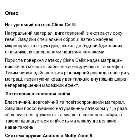
Опис
Натуральний латекс Clima Cell®
Натуральний матеріал, виготовлений із екстракту соку
гевеї. Завдяки спеціальній обробці латекс набуває
мікропористої структури, схожої до будови бджолиних
стільників, із заповненими повітрям комірками.
Пориста поверхня латексу Clima Cell® надає матрацам
виключної м’якості, забезпечуючи зручність та комфорт.
Таким чином здійснюється рівномірний розподіл повітря у
матраці, гарантуючи кращу вентиляцію внутрішніх шарів і
неперевершений масажний ефект.
Латексована кокосова койра
Еластичний, довговічний та повітропроникний матеріал.
Завдяки просочуванню натуральним латексом у 1,5 раза
збільшується пружність та міцність кокосової койри, а
також підвищується стійкість матеріалу до великих
навантажень.
Система пружин Anatomic Multy Zone 5