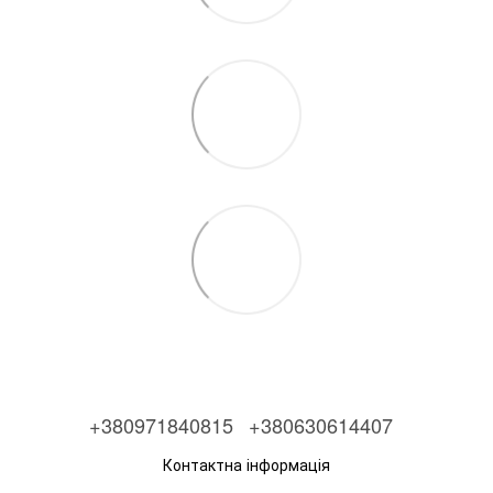
+380971840815
+380630614407
Контактна інформація