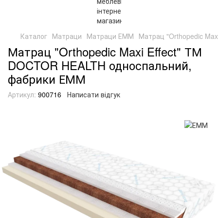
Каталог
Матраци
Матраци ЕММ
Матрац "Orthopedic Ma
Матрац "Orthopedic Maxi Effect" ТМ
DOCTOR HEALTH односпальний,
фабрики ЕММ
Артикул:
900716
Написати відгук