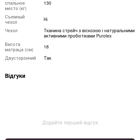
спальное
130
место (кг)
Съемный
Ні
чехол
Чехол
Тканина стрейч з віскозою і натуральними
активними пробіотіками Purotex
Висота
18
матраца (см)
Двусторонний
Так
Відгуки
Додайте перший відгук