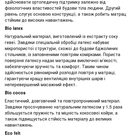
здійснювати ортопедичну підтримку залежно від
фізіологічних властивостей будови тіла людини. Другий
рівень слугує основою конструкції, а також робить матрац
стійким до високих навантажень.
Bio latex
Натуральний матеріал, виготовлений із екстракту соку
гевеї. Завдяки спеціальній обробці латекс набуває
мікропористої структури, схожої до будови бджолиних
стільників, із заповненими повітрям комірками. Пориста
поверхня латексу надає матрацам виключної м’якості,
забезпечуючи зручність та комфорт. Таким чином
здійснюється рівномірний розподіл повітря у матраці,
гарантуючи кращу вентиляцію внутрішніх шарів і
неперевершений масажний ефект.
Bio cocos
Еластичний, довговічний та повітропроникний матеріал.
Завдяки просочуванню натуральним латексом у 1,5 раза
збільшується пружність та міцність кокосової койри, а
також підвищується стійкість матеріалу до великих
навантажень.
Eco felt