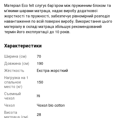
Матеріал Eco felt слугує бар’єром між пружинним блоком та
м’якими шарами матраца, надає виробу додаткової
жорсткості та пружності, забезпечує рівномірний розподіл
навантаження по всій поверхні виробу. Використання цього
матеріалу в складі матраца збільшує рекомендований
термін його експлуатації до 10 років.
Характеристики
Ширина (см)
70
Довжина (см)
190
Жёсткость
Екстра-жорсткий
Нагрузка на 1
спальное
150
место (кг)
Съемный
Ні
чехол
Чехол
Чохол bio cotton
Висота
28
матраца (см)