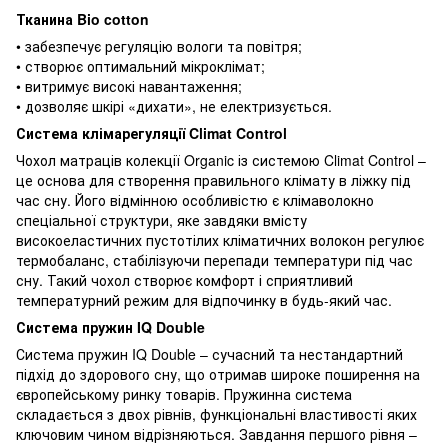
Тканина Bio cotton
• забезпечує регуляцію вологи та повітря;
• створює оптимальний мікроклімат;
• витримує високі навантаження;
• дозволяє шкірі «дихати», не електризується.
Система клімарегуляції Climat Control
Чохол матраців колекції Organic із системою Climat Control –
це основа для створення правильного клімату в ліжку під
час сну. Його відмінною особливістю є клімаволокно
спеціальної структури, яке завдяки вмісту
високоеластичних пустотілих кліматичних волокон регулює
термобаланс, стабілізуючи перепади температури під час
сну. Такий чохол створює комфорт і сприятливий
температурний режим для відпочинку в будь-який час.
Система пружин IQ Double
Система пружин IQ Double – сучасний та нестандартний
підхід до здорового сну, що отримав широке поширення на
європейському ринку товарів. Пружинна система
складається з двох рівнів, функціональні властивості яких
ключовим чином відрізняються. Завдання першого рівня –