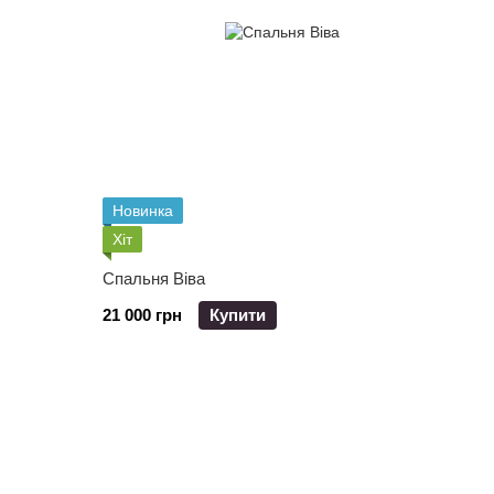
Новинка
Хіт
Спальня Віва
21 000 грн
Купити