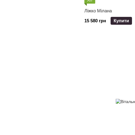
Хіт
Ліжко Мілана
15 580 грн
Купити