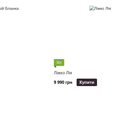
Хіт
Ліжко Лія
9 990 грн
Купити