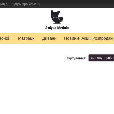
мація
Відгуки про магазин
авку товарів
зоной
Матраци
Дивани
Новинки,Акції, Розпродаж
за популярніс
Сортування: