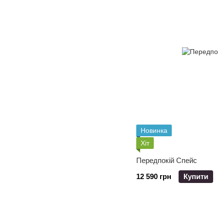
Новинка
Хіт
Передпокій Спейс
12 590 грн
Купити