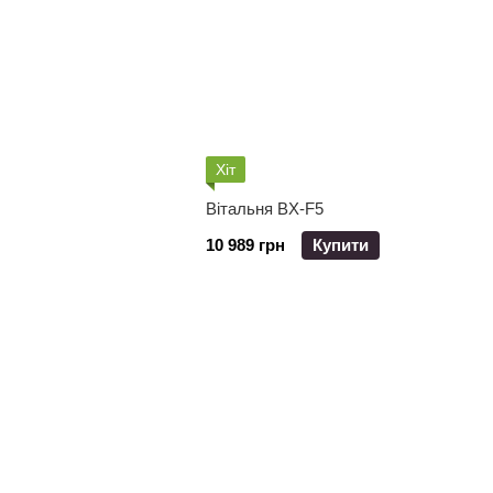
Хіт
Вітальня BX-F5
10 989 грн
Купити