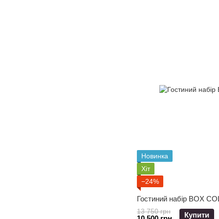
Новинка
Хіт
−24%
Гостиний набір BOX C
13 750 грн
Купити
10 500 грн