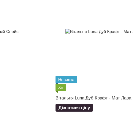
Новинка
Хіт
Вітальня Luna Дуб Крафт - Мат Лава
Дізнатися ціну