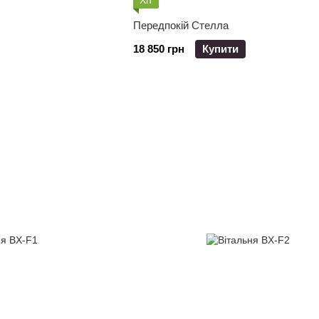
Хіт
Передпокій Стелла
18 850 грн
Купити