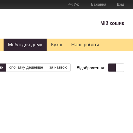
Рус
Укр
Бажання
Вхід
Мій кошик
Меблі для дому
Кухні
Наші роботи
тю
спочатку дешевше
за назвою
Відображення: