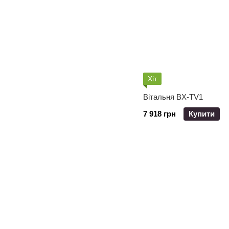
Хіт
Вітальня BX-TV1
7 918 грн
Купити