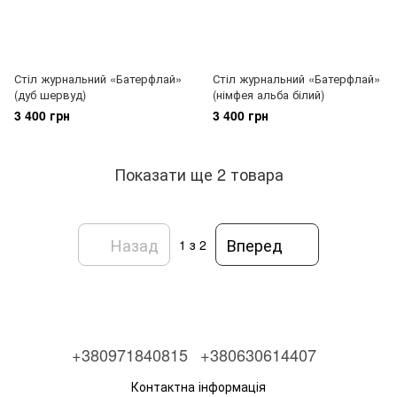
Стіл журнальний «Батерфлай»
Стіл журнальний «Батерфлай»
(дуб шервуд)
(німфея альба білий)
3 400 грн
3 400 грн
Показати ще 2 товара
Назад
Вперед
1
з 2
+380971840815
+380630614407
Контактна інформація