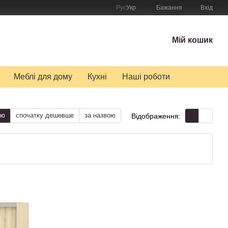
Рус
Укр
Бажання
Вхід
Мій кошик
Меблі для дому
Кухні
Наші роботи
тю
спочатку дешевше
за назвою
Відображення: