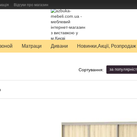
мація
Відгуки про магазин
авку товарів
зоной
Матраци
Дивани
Новинки,Акції, Розпродаж
за популярніс
Сортування: