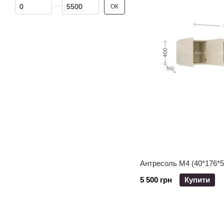
Від Ціна, грн
До Ціна, грн
ОК
Антресоль М4 (40*176*5
5 500 грн
Купити