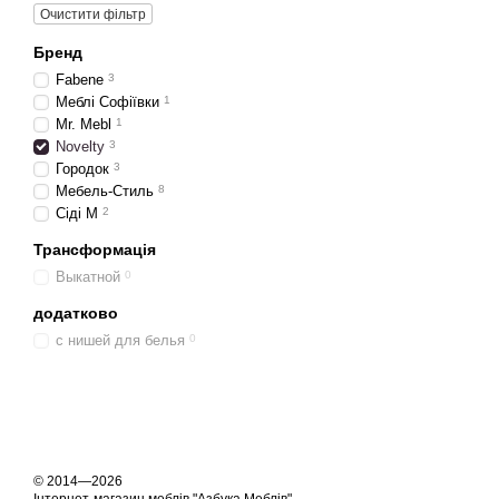
Очистити фільтр
Бренд
Fabene
3
Меблі Софіївки
1
Mr. Mebl
1
Novelty
3
Городок
3
Мебель-Стиль
8
Сіді М
2
Трансформація
Выкатной
0
додатково
с нишей для белья
0
© 2014—2026