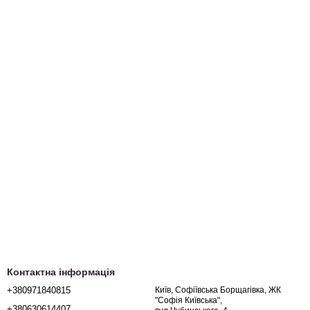
Контактна інформація
+380971840815
Київ, Софіївська Борщагівка, ЖК
"Софія Київська",
+380630614407