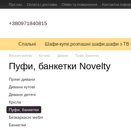
Перейти до основного контенту
Про нас
Оплата і доставка
Обмін та повернення
Контактна інфор
ПУБЛІЧНИЙ ДОГОВІР (ОФЕРТА) на замовлення, купівлю-продаж і дост
+380971840815
Спальні
Шафи-купе,розпашні шафи,шафи з ТВ 
Магазин меблів
Каталог
Дивани
Пуфи, банкетки
Пуфи, банкетки Novelty
Прямі дивани
Дивани кутові
Дивани дитячі
Крісла
Пуфи, банкетки
Безкаркасні меблі
Банкетки