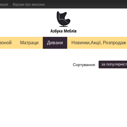
мація
Відгуки про магазин
авку товарів
зоной
Матраци
Дивани
Новинки,Акції, Розпродаж
за популярніс
Сортування: