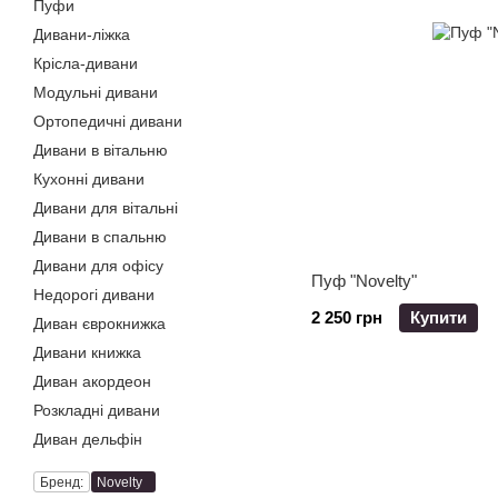
Пуфи
Дивани-ліжка
Крісла-дивани
Модульні дивани
Ортопедичні дивани
Дивани в вітальню
Кухонні дивани
Дивани для вітальні
Дивани в спальню
Дивани для офісу
Пуф "Novelty"
Недорогі дивани
2 250 грн
Купити
Диван єврокнижка
Дивани книжка
Диван акордеон
Розкладні дивани
Диван дельфін
Бренд:
Novelty