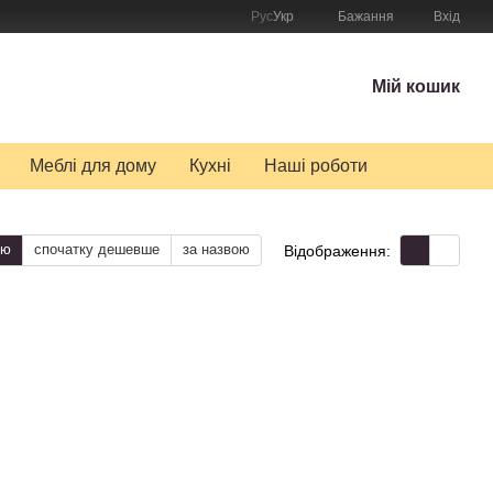
Рус
Укр
Бажання
Вхід
Мій кошик
Меблі для дому
Кухні
Наші роботи
тю
спочатку дешевше
за назвою
Відображення: