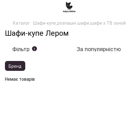
Каталог
Шафи-купе,розпашні шафи,шафи з ТВ зоной
Шафи-купе Лером
Фільтр
За популярністю
1
Бренд
Немає товарів