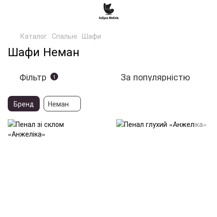
Каталог
Спальні
Шафи
Шафи Неман
Фільтр
За популярністю
1
Бренд
Неман