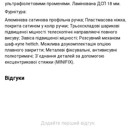
ультрафіолетовими променями. Ламінована ДСП 18 мм.
Фурнітура:
Алюмінієва сатинова профільна ручка; Пластмасова ніжка,
покрита сатином у колір ручки; Трьохскладові шарикові
підвищеної міцності телескопічні направляючі повного
висуву; Завіса підвищеної міцності; Розсувний механізм
шаф-купе hettich. Можлива доукомплектація опцією
плавного закриття; Металеві фіксувальні, антивисувні
полкотримачі; З`єднання деталей за допомогою
ексцентрикової стяжки (MINIFIX).
Відгуки
Додайте перший відгук