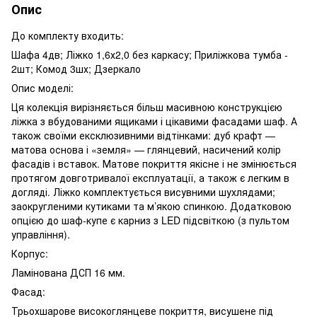
Опис
До комплекту входить:
Шафа 4дв; Ліжко 1,6х2,0 без каркасу; Приліжкова тумба -
2шт; Комод 3шх; Дзеркало
Опис моделі:
Ця колекція вирізняється більш масивною конструкцією
ліжка з вбудованими ящиками і цікавими фасадами шаф. А
також своїми ексклюзивними відтінками: дуб крафт —
матова основа і «земля» — глянцевий, насичений колір
фасадів і вставок. Матове покриття якісне і не змінюється
протягом довготривалої експлуатації, а також є легким в
догляді. Ліжко комплектується висувними шухлядами;
заокругленими кутиками та м’якою спинкою. Додатковою
опцією до шаф-купе є карниз з LED підсвіткою (з пультом
управління).
Корпус:
Ламінована ДСП 16 мм.
Фасад:
Трьохшарове високоглянцеве покриття, висушене під