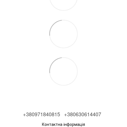
+380971840815
+380630614407
Контактна інформація