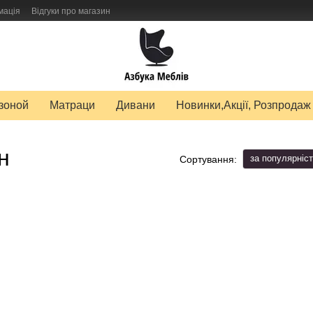
мація
Відгуки про магазин
авку товарів
зоной
Матраци
Дивани
Новинки,Акції, Розпродаж
н
за популярніс
Сортування: