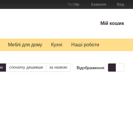
Рус
Укр
Бажання
Вхід
Мій кошик
Меблі для дому
Кухні
Наші роботи
тю
спочатку дешевше
за назвою
Відображення: