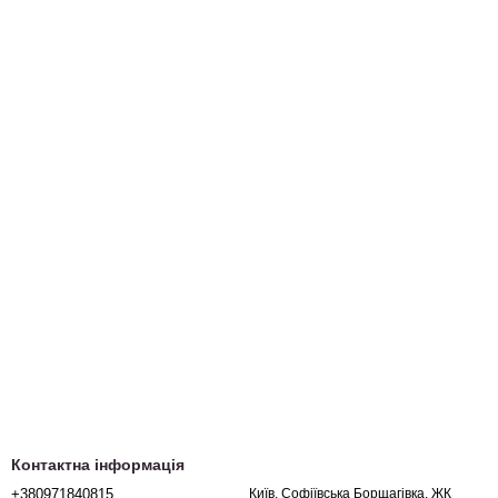
Контактна інформація
+380971840815
Київ, Софіївська Борщагівка, ЖК