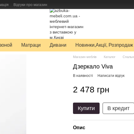
мація
Відгуки про магазин
авку товарів
зоной
Матраци
Дивани
Новинки,Акції, Розпродаж
Магазин меблів
Каталог
Спальн
Дзеркало Viva
В наявності
Написати відгук
2 478 грн
Купити
В кредит
Опис