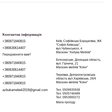
Контактна інформація
+380971840815
Київ, Софіївська Борщагівка, ЖК
"Софія Київська",
+380630614407
вул.Чубинського, 4
Магазин "Азбука Меблів"
Передзвонити вам?
Білозерське, Донецька область,
+380971840815
вул. Гірнича, 21
Магазин меблів "Клен"
+380630614407
Тернівка, Дніпропетровська
+380971840815
область вул.Харківська, 26/4
Магазин меблів "Клен"
+380971840815
Тел. 0509935938
azbukamebeli2019@gmail.com
Тел. 0505746489
Тел. 0953900272
Мапа проїзду