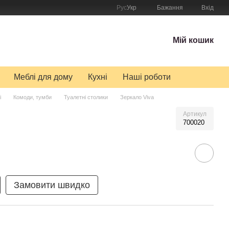
Рус
Укр
Бажання
Вхід
Мій кошик
Меблі для дому
Кухні
Наші роботи
і
Комоди, тумби
Туалетні столики
Зеркало Viva
Артикул
700020
Замовити швидко