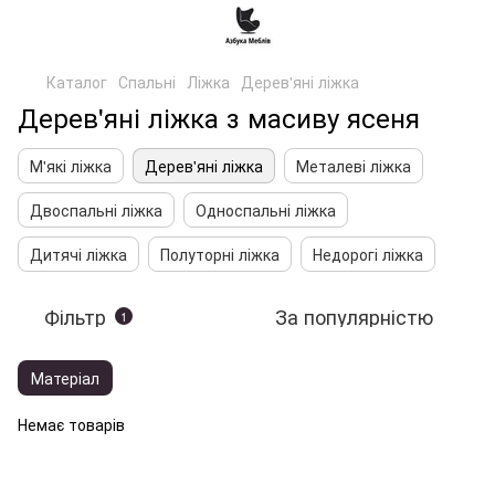
Каталог
Спальні
Ліжка
Дерев'яні ліжка
Дерев'яні ліжка з масиву ясеня
М'які ліжка
Дерев'яні ліжка
Металеві ліжка
Двоспальні ліжка
Односпальні ліжка
Дитячі ліжка
Полуторні ліжка
Недорогі ліжка
Фільтр
За популярністю
1
Матеріал
Немає товарів