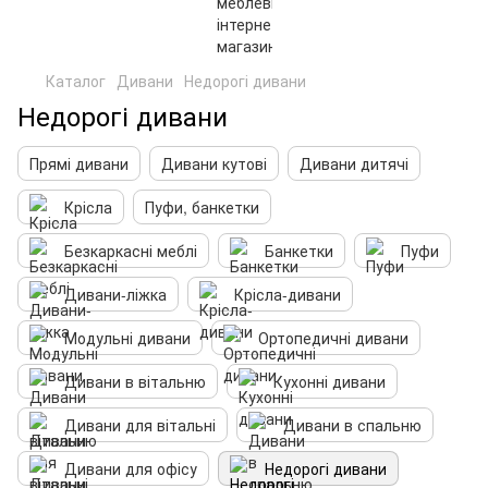
Каталог
Дивани
Недорогі дивани
Недорогі дивани
Прямі дивани
Дивани кутові
Дивани дитячі
Крісла
Пуфи, банкетки
Безкаркасні меблі
Банкетки
Пуфи
Дивани-ліжка
Крісла-дивани
Модульні дивани
Ортопедичні дивани
Дивани в вітальню
Кухонні дивани
Дивани для вітальні
Дивани в спальню
Дивани для офісу
Недорогі дивани