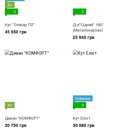
Хіт
3
3
Кут "Олівер П2"
Д-н"Сідней" 160"
(Металокаркас)
45 550 грн
23 845 грн
Новинка
Хіт
3
Диван "КОМФОРТ"
Кут Еліот
20 750 грн
30 080 грн