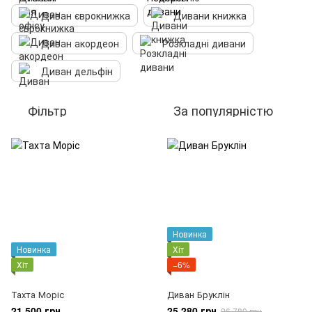
Диван єврокнижка
Дивани книжка
Диван акордеон
Розкладні дивани
Диван дельфін
Фільтр
За популярністю
Новинка
Новинка
Хіт
Хіт
−6%
Тахта Моріс
Диван Бруклін
21 500 грн
25 280 грн
26 780 грн