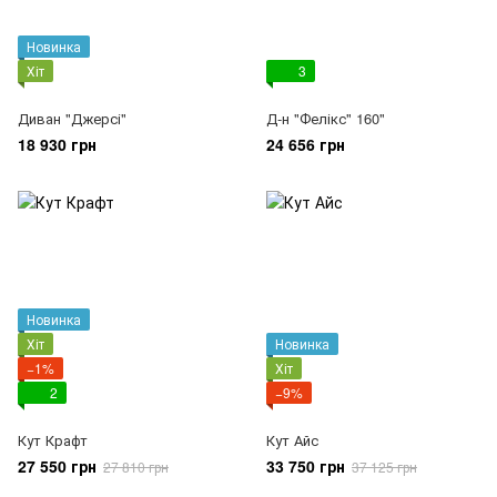
Новинка
Хіт
3
Диван "Джерсі"
Д-н "Фелікс" 160"
18 930 грн
24 656 грн
Новинка
Хіт
Новинка
−1%
Хіт
2
−9%
Кут Крафт
Кут Айс
27 550 грн
33 750 грн
27 810 грн
37 125 грн