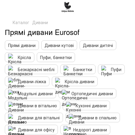
Каталог
Дивани
Прямі дивани Eurosof
Прямі дивани
Дивани кутові
Дивани дитячі
Крісла
Пуфи, банкетки
Безкаркасні меблі
Банкетки
Пуфи
Дивани-ліжка
Крісла-дивани
Модульні дивани
Ортопедичні дивани
Дивани в вітальню
Кухонні дивани
Дивани для вітальні
Дивани в спальню
Дивани для офісу
Недорогі дивани