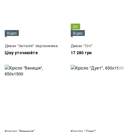
Хіт
Відео
Відео
Диван "Анталія" єврокнижка
Диван "Сіті"
Ціну уточнюйте
17 280 грн
Крісло "Венеція"
Крісло "Дует"