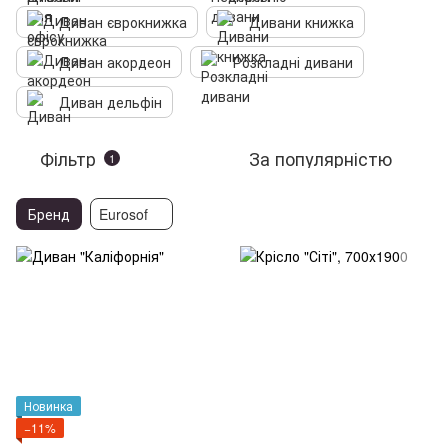
Диван єврокнижка
Дивани книжка
Диван акордеон
Розкладні дивани
Диван дельфін
Фільтр
За популярністю
1
Бренд
Eurosof
Новинка
−11%