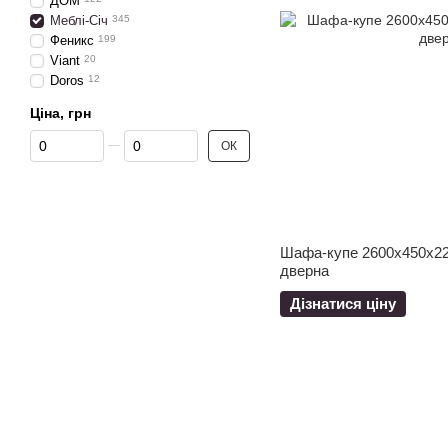
ДОМ
Меблі-Січ
345
Феникс
199
Viant
20
Doros
12
Ціна, грн
Від Ціна, грн
До Ціна, грн
ОК
Шафа-купе 2600x450x22
дверна
Дізнатися ціну