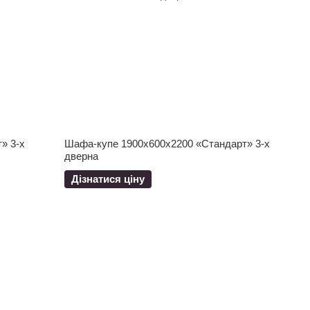
» 3-х
Шафа-купе 1900x600x2200 «Стандарт» 3-х
дверна
Дізнатися ціну