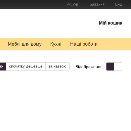
Рус
Укр
Бажання
Вхід
Мій кошик
Меблі для дому
Кухні
Наші роботи
тю
спочатку дешевше
за назвою
Відображення: