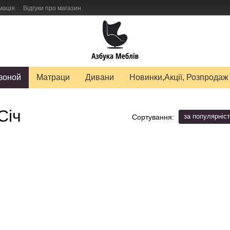
мація
Відгуки про магазин
авку товарів
зоной
Матраци
Дивани
Новинки,Акції, Розпродаж
Січ
за популярніс
Сортування: