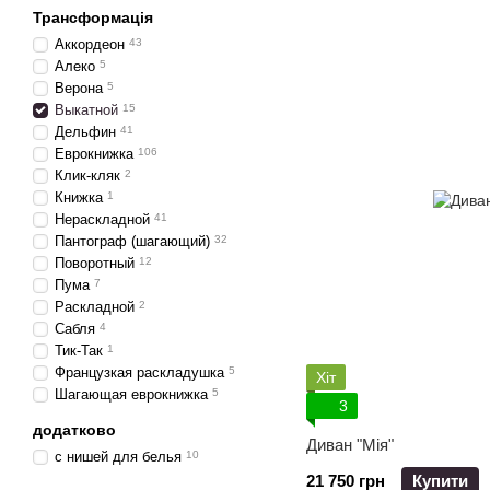
Трансформація
Аккордеон
43
Алеко
5
Верона
5
Выкатной
15
Дельфин
41
Еврокнижка
106
Клик-кляк
2
Книжка
1
Нераскладной
41
Пантограф (шагающий)
32
Поворотный
12
Пума
7
Раскладной
2
Сабля
4
Тик-Так
1
Французкая раскладушка
5
Хіт
Шагающая еврокнижка
5
3
додатково
Диван "Мія"
с нишей для белья
10
21 750 грн
Купити