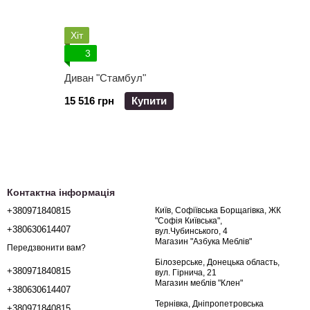
Хіт
3
Диван "Стамбул"
15 516 грн
Купити
Контактна інформація
+380971840815
Київ, Софіївська Борщагівка, ЖК
"Софія Київська",
+380630614407
вул.Чубинського, 4
Магазин "Азбука Меблів"
Передзвонити вам?
Білозерське, Донецька область,
+380971840815
вул. Гірнича, 21
Магазин меблів "Клен"
+380630614407
Тернівка, Дніпропетровська
+380971840815