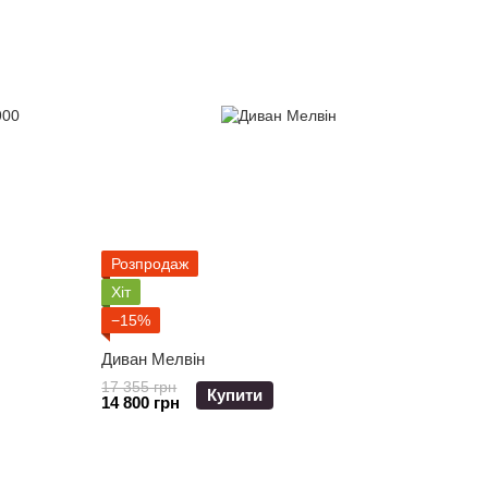
Розпродаж
Хіт
−15%
Диван Мелвін
17 355 грн
Купити
14 800 грн