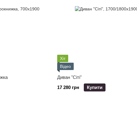
Хіт
Відео
ижка
Диван "Сіті"
17 280 грн
Купити