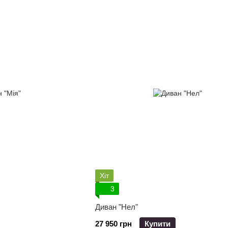
Хіт
3
Диван "Нел"
27 950 грн
Купити