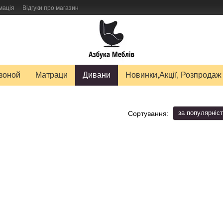
мація
Відгуки про магазин
авку товарів
зоной
Матраци
Дивани
Новинки,Акції, Розпродаж
за популярніс
Сортування: