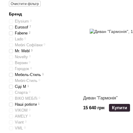
Очистити фільтр
Бренд
Elysium
0
Eurosof
7
Fabene
2
Lado
0
Меблі Софіївки
0
Mr. Mebl
3
Novelty
0
Верзин
0
Городок
0
Мебель-Стиль
1
Меблі-Стиль
0
Сіді М
1
Спарта
0
Диван "Гармонія"
ВІКО МЕБЛі
0
Наші роботи
1
15 640 грн
Купити
VIKOM
0
AMELY
0
Viant
0
VML
0