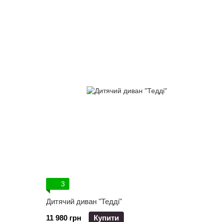
3
Дитячий диван "Тедді"
11 980 грн
Купити