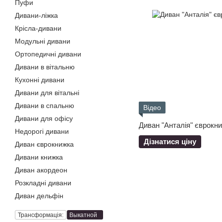
Пуфи
Дивани-ліжка
Крісла-дивани
Модульні дивани
Ортопедичні дивани
Дивани в вітальню
Кухонні дивани
Дивани для вітальні
Дивани в спальню
Відео
Дивани для офісу
Диван "Анталія" єврокн
Недорогі дивани
Дізнатися ціну
Диван єврокнижка
Дивани книжка
Диван акордеон
Розкладні дивани
Диван дельфін
Трансформація:
Выкатной