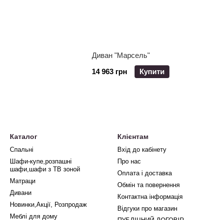
Диван "Марсель"
14 963 грн
Купити
Каталог
Клієнтам
Спальні
Вхід до кабінету
Шафи-купе,розпашні
Про нас
шафи,шафи з ТВ зоной
Оплата і доставка
Матраци
Обмін та повернення
Дивани
Контактна інформація
Новинки,Акції, Розпродаж
Відгуки про магазин
Меблі для дому