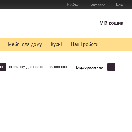
Рус
Укр
Бажання
Вхід
Мій кошик
Меблі для дому
Кухні
Наші роботи
тю
спочатку дешевше
за назвою
Відображення: