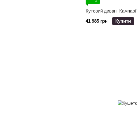
3
Кутовий диван "Кампарі
41 985 грн
Купити