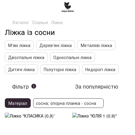
Каталог
Спальні
Ліжка
Ліжка із сосни
М'які ліжка
Дерев'яні ліжка
Металеві ліжка
Двоспальні ліжка
Односпальні ліжка
Дитячі ліжка
Полуторні ліжка
Недорогі ліжка
Фільтр
За популярністю
1
Матеріал
сосна; опорна планка - сосна