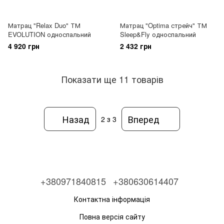
Матрац "Relax Duo" ТМ
Матрац "Optima стрейч" ТМ
EVOLUTION односпальний
Sleep&Fly односпальний
4 920 грн
2 432 грн
Показати ще 11 товарів
Назад
Вперед
2
з 3
+380971840815
+380630614407
Контактна інформація
Повна версія сайту