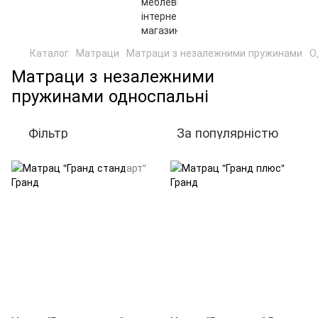
Каталог
Матраци
Матраци з незалежними пружинами
О
Матраци з незалежними
пружинами односпальні
Фільтр
За популярністю