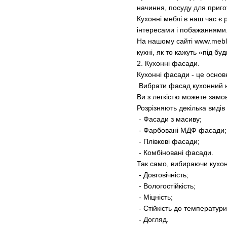
начиння, посуду для пригот
Кухонні меблі в наш час є 
інтересами і побажаннями
На нашому сайті www.meblis
кухні, як то кажуть «під буд
2. Кухонні фасади.
Кухонні фасади - це основ
Вибрати фасад кухонний не
Ви з легкістю можете замо
Розрізняють декілька видів
- Фасади з масиву;
- Фарбовані МДФ фасади;
- Плівкові фасади;
- Комбіновані фасади.
Так само, вибираючи кухон
- Довговічність;
- Вологостійкість;
- Міцність;
- Стійкість до температури
- Догляд.