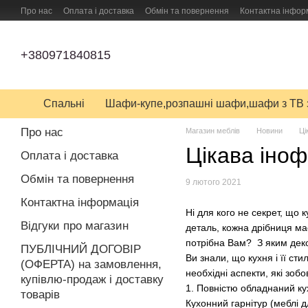
Перейти до основного контенту
Про нас
Оплата і доставка
Обмін та повернення
Контактна інфор
ПУБЛІЧНИЙ ДОГОВІР (ОФЕРТА) на замовлення, купівлю-продаж і дост
+380971840815
Спальні
Шафи-купе,розпашні шафи,шафи з ТВ 
Про нас
Магазин меблів
Новини
Ці
Цікава іноф
Оплата і доставка
Обмін та повернення
9 лютого 2021
Контактна інформація
Ні для кого не секрет, що
Відгуки про магазин
деталь, кожна дрібниця має
потрібна Вам? З яким дек
ПУБЛІЧНИЙ ДОГОВІР
Ви знали, що кухня і її с
(ОФЕРТА) на замовлення,
необхідні аспекти, які зобо
купівлю-продаж і доставку
1. Повністю обладнаний ку
товарів
Кухонний гарнітур (меблі д