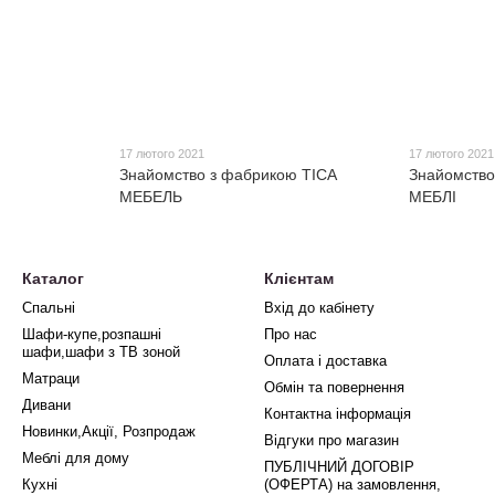
17 лютого 2021
17 лютого 2021
Знайомство з фабрикою ТІСА
Знайомств
МЕБЕЛЬ
МЕБЛІ
Каталог
Клієнтам
Спальні
Вхід до кабінету
Шафи-купе,розпашні
Про нас
шафи,шафи з ТВ зоной
Оплата і доставка
Матраци
Обмін та повернення
Дивани
Контактна інформація
Новинки,Акції, Розпродаж
Відгуки про магазин
Меблі для дому
ПУБЛІЧНИЙ ДОГОВІР
Кухні
(ОФЕРТА) на замовлення,