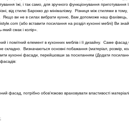
ування їжі, і так само, для зручного функціонування приготування ї
різнi, від стилю Барокко до мінімалізму. Різниця між стилями в тому
. Якщо ви не в силах вибрати кухню, Вам допоможе наш фахівець, 
tyle.com (або вставити посилання на розділ кухонні меблі) Ви знайде
ь-який смак і колір».
ний і помітний елемент в кухонних меблів і її дизайну. Саме фасад
 складно. Визначаються основні побажання (матеріал, розмір, колір,
вити кухонні фасади, перейшовши за посиланням (Додати посилання
 фасадів:
ний фасад, потрібно обов'язково враховувати властивості матеріалі
;