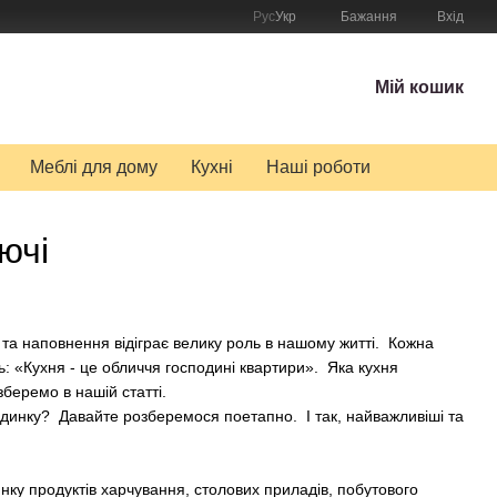
Рус
Укр
Бажання
Вхід
Мій кошик
Меблі для дому
Кухні
Наші роботи
ючі
 та наповнення відіграє велику роль в нашому житті. Кожна
ь: «Кухня - це обличчя господині квартири». Яка кухня
еремо в нашій статті.
будинку? Давайте розберемося поетапно. І так, найважливіші та
динку продуктів харчування, столових приладів, побутового