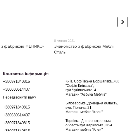
8 лютого 2021
о з фабрикою ФЕНИКС-
Знайомство з фабрикою Меблі
Стиль
Контактна інформація
+380971840815
Київ, Софіївська Борщагівка, ЖК
"Софія Київська",
+380630614407
вул.Чубинського, 4
Магазин "Азбука Меблів"
Передзвонити вам?
Білозерське, Донецька область,
+380971840815
вул. Гірнича, 21
Магазин меблів "Клен"
+380630614407
Тернівка, Дніпропетровська
+380971840815
область вул.Харківська, 26/4
Магазин меблів "Клен"
+380971840815