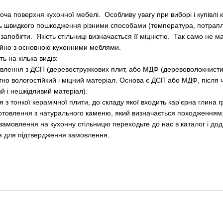
оча поверхня кухонної мебелі. Особливу увагу при виборі і купівлі к
 швидкого пошкодження різними способами (температура, потраплян
 запобігти. Якість стільниці визначається її міцністю. Так само не
ійно з основною кухонними меблями.
ь на кілька видів:
овлення з ДСП (деревостружкових плит, або МДФ (деревоволокнисти
но вологостійкий і міцний матеріал. Основа є ДСП або МДФ, після ч
й і нешкідливий матеріал).
 з тонкої керамічної плити, до складу якої входить кар'єрна глина гр
отовлення з натурального каменю, який визначається походженням, к
замовлення на кухонну стільницю переходьте до нас в каталог і д
я для підтвердження замовлення.