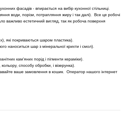
ухонних фасадів - впирається на вибір кухонної стільниці.
ня води, порізи, потрапляння жиру і так далі). Все це робочі
 мало важливо естетичний вигляд, так як робоча поверхня
х), які покриваються шаром пластика).
ого наноситься шар з мінеральної крихти і смол).
анітних кам'яних порід і пігменти кераміки).
ольору, способу обробки, і візерунка).
одавайте ваше замовлення в кошик. Оператор нашого інтернет