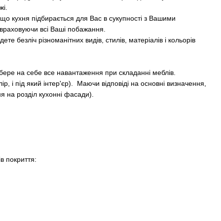
жі.
, що кухня підбирається для Вас в сукупності з Вашими
враховуючи всі Ваші побажання.
те безліч різноманітних видів, стилів, матеріалів і кольорiв
 бере на себе все навантаження при складанні меблів.
 і під який інтер'єр). Маючи відповіді на основні визначення,
 на розділ кухонні фасади).
в покриття: