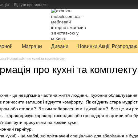
мація
Відгуки про магазин
авку товарів
зоной
Матраци
Дивани
Новинки,Акції, Розпродаж
кава інофрмація про кухні та комплектуючі
рмація про кухні та комплекту
 кухня - це невід'ємна частина життя людини. Кухонне облаштування
 приносити затишок і відчуття комфорту. Як свідчить стара мудріст
ором або стилем? З яким забарвленням і дизайном? Все це ми розб
тиль - характеризує характер господині або господаря квартири або 
в'язані бути присутніми на кожній кухні.
хонний гарнітур.
ля кухні) - це меблі, якi призначенi спеціально для зберігання в бу