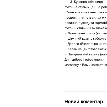
3. Кухонна стільниця.
Кухонна стільниця - це роб
Саме вона має властивість
процеси, які не в силах ми
повинна підходити гармон
Кухонні стільниці визначают
- Ламіновані плити (вигот
- Штучний камінь (абсолют
- Дерево (Екологічно чисти
- Кераміка (виготовляються
- Натуральний камінь (виг
Для вибору і оформлення 
магазину з Вами зв'яжетьс
Новий коментар