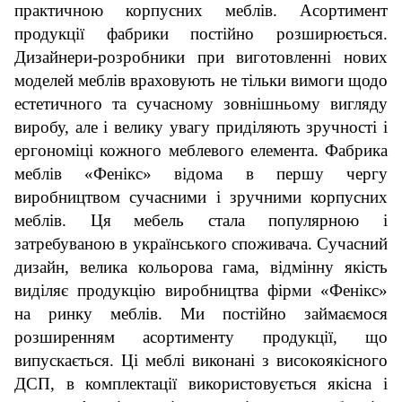
практичною корпусних меблів. Асортимент
продукції фабрики постійно розширюється.
Дизайнери-розробники при виготовленні нових
моделей меблів враховують не тільки вимоги щодо
естетичного та
сучасному зовнішньому
вигляду
виробу, але і велику увагу приділяють зручності і
ергономіці кожного меблевого елемента. Фабрика
меблів «Фенікс» відома в першу чергу
виробництвом сучасними і зручними корпусних
меблів. Ц
я
мебель
стала популярною і
затребуваною в українського споживача. Сучасний
дизайн, велика кольорова гама, відмінну якість
виділяє продукцію виробництва фірми «Фенікс»
на ринку меблів. Ми постійно займаємося
розширенням асортименту продукції, що
випускається. Ц
і
меблі виконані з високоякісного
ДСП, в комплектації використовується якісна і